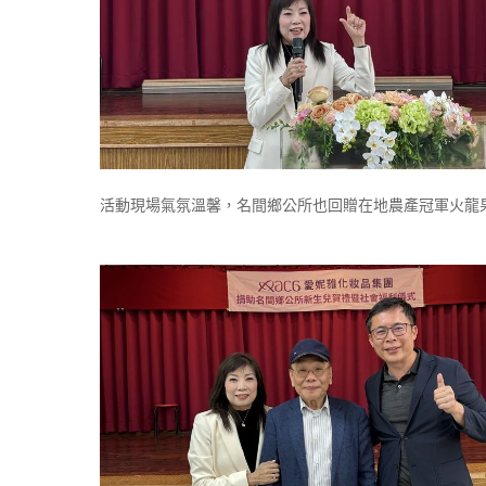
活動現場氣氛溫馨，名間鄉公所也回贈在地農產冠軍火龍