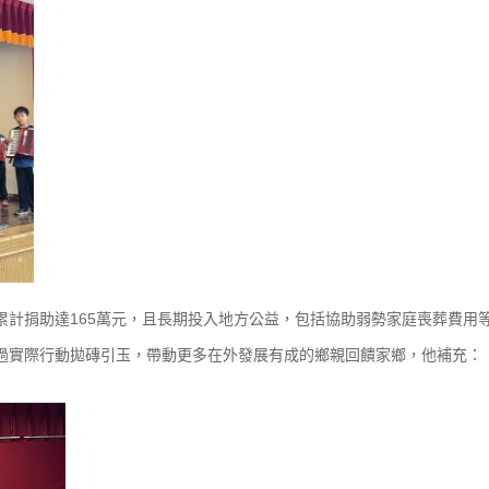
累計捐助達165萬元，且長期投入地方公益，包括協助弱勢家庭喪葬費用
過實際行動拋磚引玉，帶動更多在外發展有成的鄉親回饋家鄉，他補充：