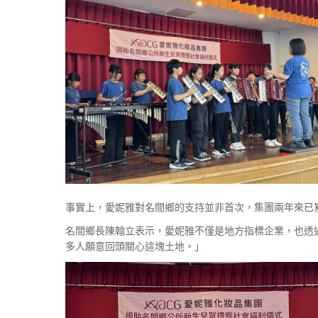
事實上，愛妮雅對名間鄉的支持並非首次，集團兩年來已
名間鄉長陳翰立表示，愛妮雅不僅是地方指標企業，也透
多人願意回頭關心這塊土地。」