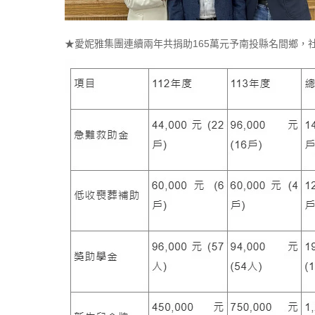
★愛妮雅集團連續兩年共捐助165萬元予南投縣名間鄉，