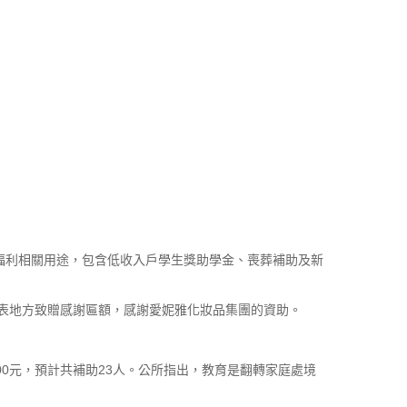
會福利相關用途，包含低收入戶學生獎助學金、喪葬補助及新
表地方致贈感謝匾額，感謝愛妮雅化妝品集團的資助。
00元，預計共補助23人。公所指出，教育是翻轉家庭處境