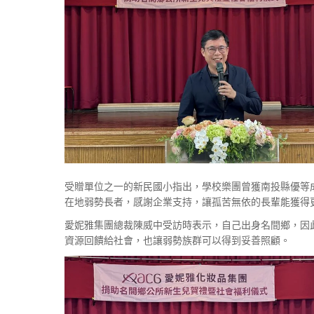
受贈單位之一的新民國小指出，學校樂團曾獲南投縣優等
在地弱勢長者，感謝企業支持，讓孤苦無依的長輩能獲得
愛妮雅集團總裁陳威中受訪時表示，自己出身名間鄉，因
資源回饋給社會，也讓弱勢族群可以得到妥善照顧。