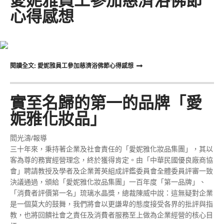
愛妮雅員工參加慈濟浴佛節
心得感想
閱讀全文: 愛妮雅員工參加慈濟浴佛節心得感想
實至名歸的第一的品牌「愛
妮雅化妝品」
閻光濤/報導
三十年來，秉持著企業及社會責任的「愛妮雅化妝品集團」，其以
客為尊的務實經營理念，終於獲得肯定。由「中華民國優良廠商協
會」聘請教授及學者及企業菁英組成評鑑委員會全體委員評審一致
決議通過，頒給「愛妮雅化妝品集團」一百年度「第一品牌」、
「消費者評價第一名」琉璃水晶獎，總裁陳威中說：這無疑對企業
是一個莫大的鼓舞，我們將會以更謙卑的態度接受各界的批評與指
教，也將回饋社會之責任及消費者服務至上做為企業經營的核心目