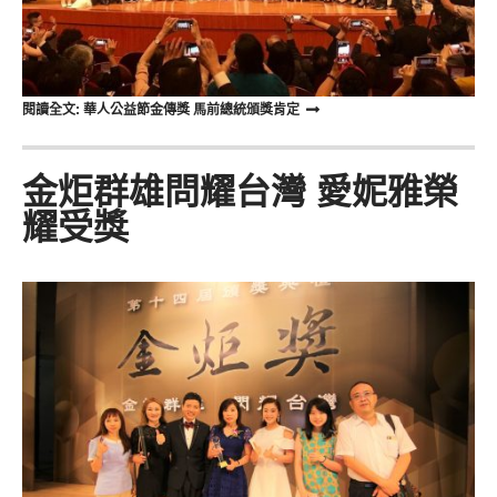
閱讀全文: 華人公益節金傳獎 馬前總統頒獎肯定
金炬群雄問耀台灣 愛妮雅榮
耀受獎