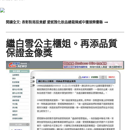
閱讀全文: 表彰對南投貢獻 愛妮雅化妝品總裁陳威中獲頒榮譽縣
繼白雪公主櫃姐。再添品質
保證金像獎