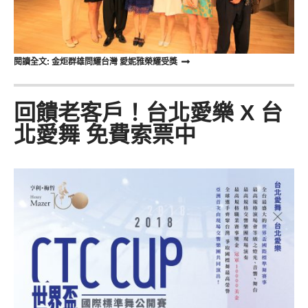
閱讀全文: 金炬群雄問耀台灣 愛妮雅榮耀受獎
回饋老客戶！台北愛樂 X 台
北愛舞 免費索票中