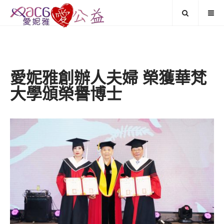
愛妮雅創辦人夫婦 榮獲華梵
大學頒榮譽博士