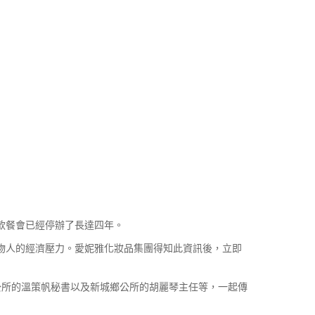
款餐會已經停辦了長達四年。
物人的經濟壓力。愛妮雅化妝品集團得知此資訊後，立即
市公所的溫策帆秘書以及新城鄉公所的胡麗琴主任等，一起傳