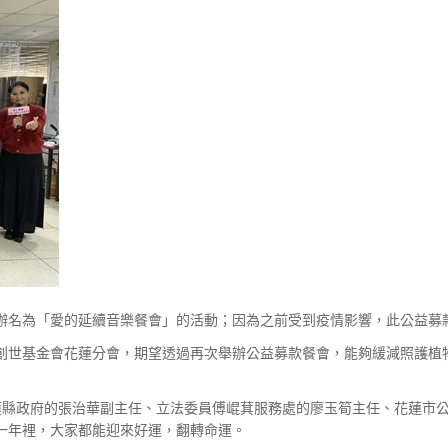
辦名為「愛的延續音樂餐會」的活動；因為之前受到疫情影響，此公益募
創世基金會花蓮分會，期望透過再次舉辦公益募款餐會，能夠緩減照護植
，花蓮縣政府的張治華副主任、立法委員傅崐萁服務處的廖玉筍主任、花蓮
一年裡，大家都能迎來好運，翻轉命運。