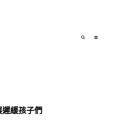
展遲緩孩子們