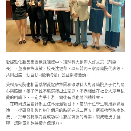
愛妮雅化妝品集團總裁陳威中、環球科大創辦人許文志（前縣
長）、董事長許淑敏、校長沈健華，以及縣內三家育幼院代表等，
共同出席「幼吾幼–潔淨的愛」公益捐贈活動，
受贈育幼院也相當感謝愛妮雅集團和環球科大對育幼院孩子們的關
心與照顧，孩子們雖不能選擇出生家庭，不過相信在社會大眾無私
愛的呵護下，一定力爭上游，爾後有成也將回饋社會。
在時尚造型設計系主任林泳瀠號召下，帶領十位學生利用課餘及
晚上，從研發到製作約半個月的時間完成二百五十瓶攜帶型防疫乾
洗手，把辛苦轉換為愛成功以化妝品調製的專業，製成乾洗手凝
膠，讓院童能夠持續有保護力。