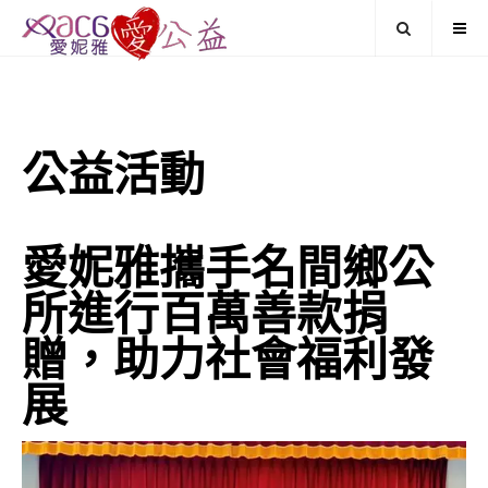
公益活動
愛妮雅攜手名間鄉公
所進行百萬善款捐
贈，助力社會福利發
展