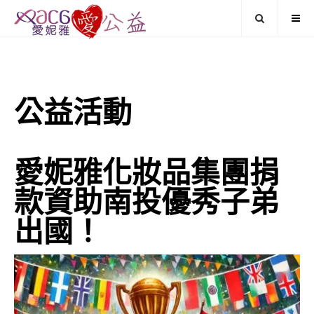
公益活動
愛妮雅化妝品集團捐
款資助南投優秀子弟
出國！