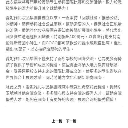
此次捐款將專門用於資助學生參與國際比賽和交流活動、致力於激
發學生的潛力並提升其全球競爭力！
愛妮雅化妝品集團自創立以來，一直秉持「回饋社會，推動公益」
的精神，積極參與社會公益事務，幫助需要的人，促進社會正能量
的流動。愛妮雅化妝品集團在得知南投縣新豐國小學生，將代表出
國參賽並遭遇經費困難後，特別捐出100萬元，以實際行動支持南
投縣新豐國小師生。而COCO都可茶飲公司雖未能親自出席，但也
捐出40萬元，以支持經濟弱勢的學生。
愛妮雅化妝品集團不僅支持了兩所學校的國際交流，也為更多弱勢
孩子提供了學習和成長的機會。這些資金將納入地方教育發展基
金，妥善運用於支持未來的國際比賽或交流，使更多的學生得以在
世界舞台上展現才華，同時將地方文化和創新帶向國際。
除此之外，愛妮雅化妝品集團陳威中總裁也希望藉此機會，拋磚引
玉號朝其他台灣企業，多多關心與支持台灣的優秀人才；幫助台灣
優秀人才，能夠在國際上有更好的表現，展現台灣的優秀價值！
上一篇
下一篇