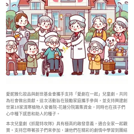
愛妮雅化妝品與創世基金會攜手支持「愛劇在一起」兒童劇，共同
為社會做出貢獻。這次活動旨在鼓勵家庭攜手參與，並支持興建創
世第18家清寒植物人安養院-花蓮分院籌集資金，同時也在孩子們
心中種下感恩和助人的種子。
本次兒童劇《抓龍特攻隊》具有極高的啟發意義，適合全家一起觀
賞。支持您帶著孩子們來參加，讓他們在精彩的劇情中學習到團結