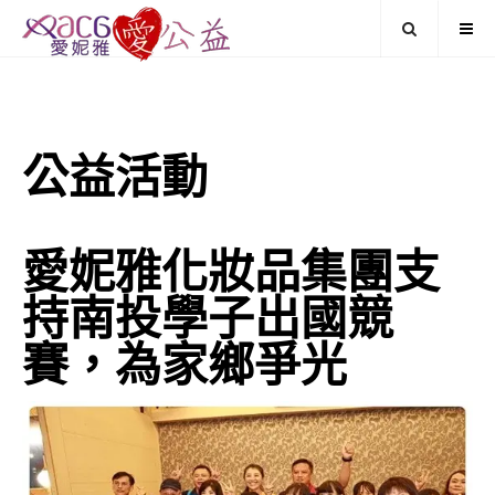
公益活動
愛妮雅化妝品集團支
持南投學子出國競
賽，為家鄉爭光