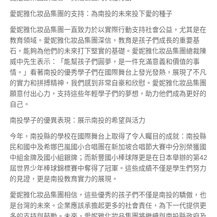
愛妮雅化妝品集團的支持：為南投的未來投下愛的種子
愛妮雅化妝品集團一直致力於以實際行動支持社會公益，尤其是在
教育領域。愛妮雅化妝品集團深信，教育是孩子們成長的重要基
石，能夠為他們的未來打下堅實的基礎。愛妮雅化妝品集團總裁陳
威中先生表示：「能幫孩子們圓夢，是一件充滿意義和價值的事
情。」看著南投的優秀學子們在國際舞台上發光發熱，展現了不凡
的實力和拼搏精神，我們感到非常自豪和欣慰。愛妮雅化妝品集團
願意付出心力，支持這些年輕學子們的夢想，助力他們成為更好的
自己。
南投學子的優異表現：展示南投的希望與活力
今年，南投縣的學校在國際舞台上取得了令人矚目的成就：南投縣
民和國中及希娜巴嵐國小合唱團在新加坡合唱節大賽中分別榮獲國
中組金牌及國小組銀牌；而新豐國小棒球隊更是在日本舉辦的第42
屆世界少年棒球錦標賽中奪得了冠軍。這些成績不僅是學生們努力
的見證，更是南投教育實力的展現。
愛妮雅化妝品集團相信，這些優秀的孩子們不僅是南投的驕傲，也
是台灣的未來。企業應該承擔起更多的社會責任，為下一代提供更
多的支持與鼓勵。未來，愛妮雅化妝品集團將繼續與南投縣政府及