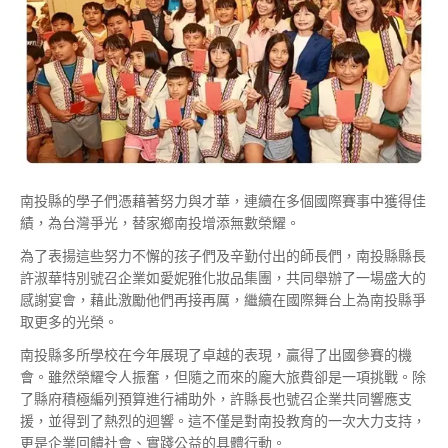
南投縣的學子們憑藉著努力與才華，連續在多個國際賽事中獲得佳
績，為台灣爭光，替家鄉南投增添無數榮耀。
為了表揚這些努力不懈的孩子們及辛勤付出的師長們，南投縣縣長
許淑華特別號召企業如愛妮雅化妝品集團，共同舉辦了一場盛大的
感謝宴會，藉此激勵他們再接再厲，繼續在國際舞台上為南投縣爭
取更多的光榮。
南投縣多所學校在今年展現了卓越的表現，贏得了出國參賽的機
會。雖然榮耀令人振奮，但隨之而來的龐大旅費卻是一項挑戰。除
了縣府積極編列預算進行補助外，許縣長也號召企業共同響應支
援，並得到了熱烈的迴響。這不僅是對南投教育的一次大力支持，
更是企業回饋社會、實踐公益的具體行動。