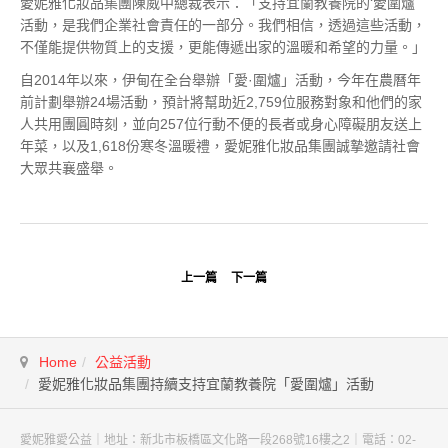
愛妮雅化妝品集團陳威中總裁表示：「支持宜蘭教養院的‘愛圍爐
活動，是我們企業社會責任的一部分。我們相信，透過這些活動，
不僅能提供物質上的支援，更能傳遞出家的溫暖和希望的力量。」
自2014年以來，伊甸在全台舉辦「愛·圍爐」活動，今年在農曆年
前計劃舉辦24場活動，預計將幫助近2,759位服務對象和他們的家
人共用團圓時刻，並向257位行動不便的長者或身心障礙朋友送上
年菜，以及1,618份寒冬溫暖禮，愛妮雅化妝品集團誠摯邀請社會
大眾共襄盛舉。
上一篇
下一篇
Home
公益活動
愛妮雅化妝品集團持續支持宜蘭教養院「愛圍爐」活動
愛妮雅愛公益｜地址：新北市板橋區文化路一段268號16樓之2｜電話：02-