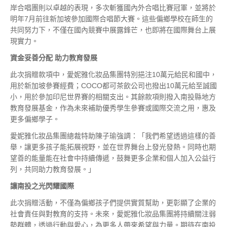
岸合唱團則以卓越的表現，多次斬獲國內外合唱比賽冠軍，並將於
明年7月前往新加坡參加國際合唱節大賽。這些偏鄉學校在師生的
共同努力下，不僅在國內競賽中展露鋒芒，也即將在國際舞台上展
現實力。
資金妥善分配
助力教育發展
此次捐贈款項中，愛妮雅化妝品集團特別挹注10萬元給民和國中，
用於新加坡參賽經費；COCO都可茶飲公司也撥出10萬元給至誠國
小，用於參加印尼世界賽的相關支出。其餘款項則撥入南投縣地方
教育發展基金，作為未來補助優秀學生參賽或國際交流之用，惠及
更多偏鄉學子。
愛妮雅化妝品集團總裁特助陳子瑜強調：「我們希望透過這樣的善
舉，讓更多孩子能拓展視野，並在世界舞台上發光發熱。同時也期
望善的能量能在社會中持續傳遞，鼓舞更多企業和個人加入公益行
列，共同助力教育發展。」
讓南投之光閃耀國際
此次捐贈活動，不僅為偏鄉孩子們提供實質幫助，更彰顯了企業的
社會責任與對教育的支持。未來，愛妮雅化妝品集團將持續關注弱
勢群體，透過行動與愛心，為更多人帶來希望與力量。期待在南投