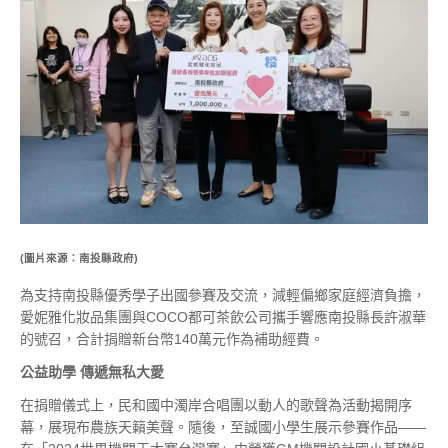
(圖片來源：南投縣政府)
為支持南投縣優秀學子出國參賽及交流，減輕偏鄉家庭經濟負擔，
愛妮雅化妝品集團與COCO都可茶飲公司攜手響應南投縣長許淑華
的號召，合計捐贈新台幣140萬元作為補助經費。
公益助學
傳遞無私大愛
在捐贈儀式上，民和國中濁岸合唱團以動人的歌聲為活動揭開序
幕，展現布農族天籟美聲。隨後，至誠國小學生展示參賽作品——