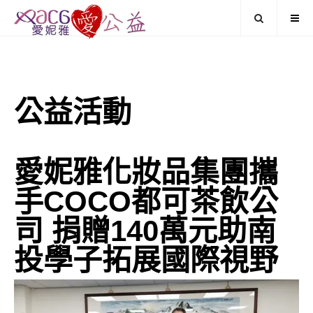
公益活動
愛妮雅化妝品集團攜
手COCO都可茶飲公
司 捐贈140萬元助南
投學子拓展國際視野