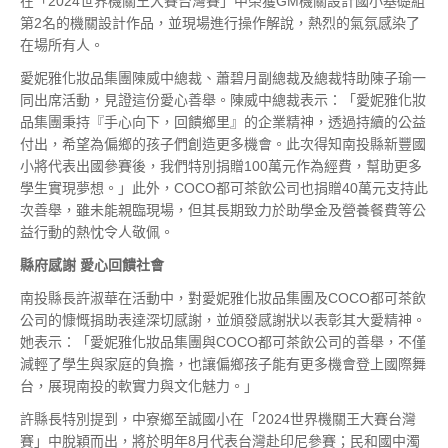
在「2024世界機關王大賽台灣賽」中榮獲GM機關設計國小基礎組
第2名的機關設計作品，並現場進行操作解說，熱烈的氣氛感染了
在場所有人。
愛妮雅化妝品集團陳威中總裁、蕭碧月副總裁及總裁特助陳子瑜一
同出席活動，見證這份愛心善舉。陳威中總裁表示：「愛妮雅化妝
品集團秉持『手心向下，回饋鄉里』的企業精神，透過持續的公益
付出，希望為偏鄉的孩子們創造更多機會。此次得知南投縣新豐國
小將代表出國參賽後，我們特別捐贈100萬元作為經費，幫助更多
學生實現夢想。」此外，COCO都可茶飲公司也捐贈40萬元支持此
次善舉，雖未能親臨現場，但其長期致力於助學金及營養餐費等公
益行動的熱忱令人敬佩。
縣府感謝
愛心回饋社會
南投縣長許淑華在活動中，對愛妮雅化妝品集團及COCO都可茶飲
公司的慷慨捐助表達深切感謝，並頒發感謝狀以表彰其大愛精神。
她表示：「愛妮雅化妝品集團與COCO都可茶飲公司的善舉，不僅
減輕了學生與家庭的負擔，也讓偏鄉孩子能有更多機會登上國際舞
台，展現南投的軟實力與文化魅力。」
許縣長特別提到，中寮鄉至誠國小在「2024世界機關王大賽台灣
賽」中脫穎而出，將於明年8月代表台灣赴印尼參賽；民和國中濁