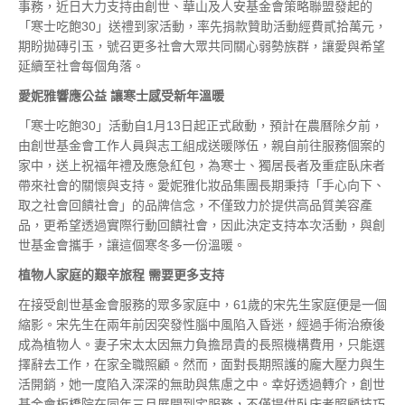
事務，近日大力支持由創世、華山及人安基金會策略聯盟發起的
「寒士吃飽30」送禮到家活動，率先捐款贊助活動經費貳拾萬元，
期盼拋磚引玉，號召更多社會大眾共同關心弱勢族群，讓愛與希望
延續至社會每個角落。
愛妮雅響應公益
讓寒士感受新年溫暖
「寒士吃飽30」活動自1月13日起正式啟動，預計在農曆除夕前，
由創世基金會工作人員與志工組成送暖隊伍，親自前往服務個案的
家中，送上祝福年禮及應急紅包，為寒士、獨居長者及重症臥床者
帶來社會的關懷與支持。愛妮雅化妝品集團長期秉持「手心向下、
取之社會回饋社會」的品牌信念，不僅致力於提供高品質美容產
品，更希望透過實際行動回饋社會，因此決定支持本次活動，與創
世基金會攜手，讓這個寒冬多一份溫暖。
植物人家庭的艱辛旅程
需要更多支持
在接受創世基金會服務的眾多家庭中，61歲的宋先生家庭便是一個
縮影。宋先生在兩年前因突發性腦中風陷入昏迷，經過手術治療後
成為植物人。妻子宋太太因無力負擔昂貴的長照機構費用，只能選
擇辭去工作，在家全職照顧。然而，面對長期照護的龐大壓力與生
活開銷，她一度陷入深深的無助與焦慮之中。幸好透過轉介，創世
基金會板橋院在同年三月展開到宅服務，不僅提供臥床者照顧技巧