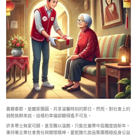
農曆春節，是闔家團圓、共享溫馨時刻的節日，然而，對社會上的
弱勢族群來說，這樣的幸福卻顯得遙不可及。
許多寒士無家可歸，甚至難以溫飽，只能在嚴寒中孤獨度過新年。
秉持著企業社會責任與關懷精神，愛妮雅化妝品集團積極投身公益