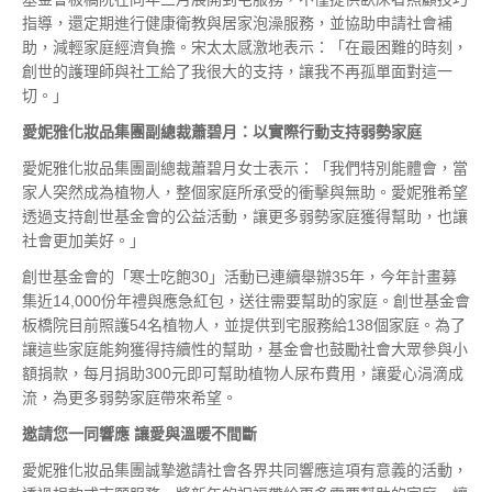
指導，還定期進行健康衛教與居家泡澡服務，並協助申請社會補
助，減輕家庭經濟負擔。宋太太感激地表示：「在最困難的時刻，
創世的護理師與社工給了我很大的支持，讓我不再孤單面對這一
切。」
愛妮雅化妝品集團副總裁蕭碧月：以實際行動支持弱勢家庭
愛妮雅化妝品集團副總裁蕭碧月女士表示：「我們特別能體會，當
家人突然成為植物人，整個家庭所承受的衝擊與無助。愛妮雅希望
透過支持創世基金會的公益活動，讓更多弱勢家庭獲得幫助，也讓
社會更加美好。」
創世基金會的「寒士吃飽30」活動已連續舉辦35年，今年計畫募
集近14,000份年禮與應急紅包，送往需要幫助的家庭。創世基金會
板橋院目前照護54名植物人，並提供到宅服務給138個家庭。為了
讓這些家庭能夠獲得持續性的幫助，基金會也鼓勵社會大眾參與小
額捐款，每月捐助300元即可幫助植物人尿布費用，讓愛心涓滴成
流，為更多弱勢家庭帶來希望。
邀請您一同響應
讓愛與溫暖不間斷
愛妮雅化妝品集團誠摯邀請社會各界共同響應這項有意義的活動，