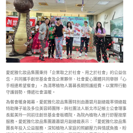
愛妮雅化妝品集團秉持「企業取之於社會、用之於社會」的公益信
念，共同攜手創世基金會及企業夥伴、社會愛心團體共同舉辦「心
手相連希望餐會」，為清寒植物人籌募長期照護經費，以實際行動
守護弱勢，傳遞社會溫暖。
為餐會暖身揭幕，愛妮雅化妝品集團特別由蕭碧月副總裁率領總裁
特助陳子瑜及多位美容師團隊，與社團法人新北市記帳士公會理事
長藍美玲一同前往創世基金會板橋院，為院內植物人進行舒壓按摩
服務。愛妮雅化妝品集團蕭蕭碧月副總裁表示：「愛妮雅化妝品集
團長年投入公益服務，深知植物人家庭的照顧壓力與情感負擔，盼