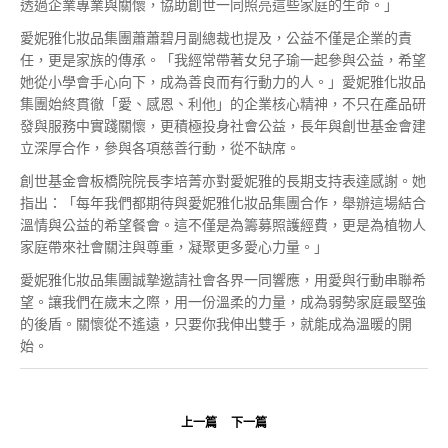
透過企業專業與關懷，協助創世一同照亮這些家庭的生命。」
愛妮雅化妝品集團蕭蕭碧月副總裁也提及，公益不僅是企業的責
任，更是家族的傳承。「我經常帶著女兒子瑜一起參與公益，希望
她從小學會手心向下，成為善良而有行動力的人。」愛妮雅化妝品
集團始終貫徹「愛、感恩、利他」的企業核心精神，不只在產品研
發與服務中實踐關懷，更積極投身社會公益，長年與創世基金會建
立深厚合作，參與各項慈善行動，從不缺席。
創世基金會板橋院院長李培菁亦對愛妮雅的長期支持表達感謝。她
指出：「每年我們都期待與愛妮雅化妝品集團合作，舉辦這場結合
溫情與公益的希望餐會。這不僅是為籌募照護經費，更是為植物人
家庭帶來社會關注與尊重，凝聚更多愛心力量。」
愛妮雅化妝品集團誠摯邀請社會各界一同響應，用愛與行動串聯希
望。讓我們在歲末之際，用一份溫柔的力量，成為弱勢家庭最堅強
的後盾。關懷從不遙遠，只要你我伸出雙手，就能成為溫暖的開
始。
上一篇
下一篇