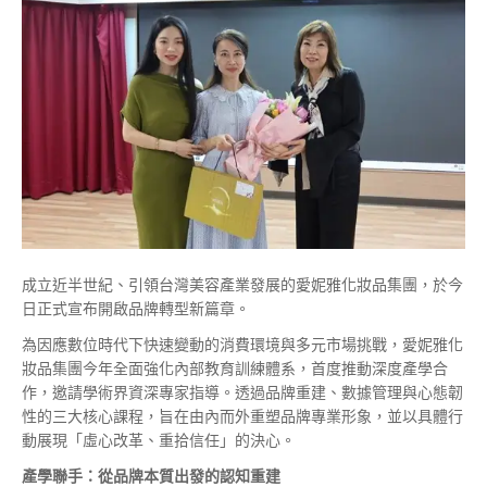
成立近半世紀、引領台灣美容產業發展的愛妮雅化妝品集團，於今
日正式宣布開啟品牌轉型新篇章。
為因應數位時代下快速變動的消費環境與多元市場挑戰，愛妮雅化
妝品集團今年全面強化內部教育訓練體系，首度推動深度產學合
作，邀請學術界資深專家指導。透過品牌重建、數據管理與心態韌
性的三大核心課程，旨在由內而外重塑品牌專業形象，並以具體行
動展現「虛心改革、重拾信任」的決心。
產學聯手：從品牌本質出發的認知重建