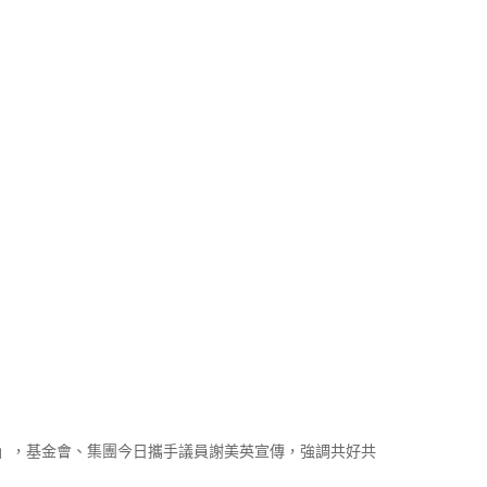
」，基金會、集團今日攜手議員謝美英宣傳，強調共好共