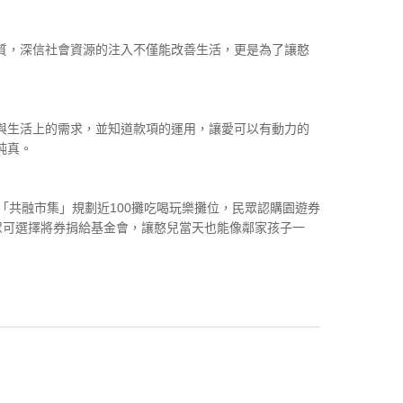
質，深信社會資源的注入不僅能改善生活，更是為了讓憨
與生活上的需求，並知道款項的運用，讓愛可以有動力的
純真。
「共融市集」規劃近100攤吃喝玩樂攤位，民眾認購園遊券
民眾可選擇將券捐給基金會，讓憨兒當天也能像鄰家孩子一