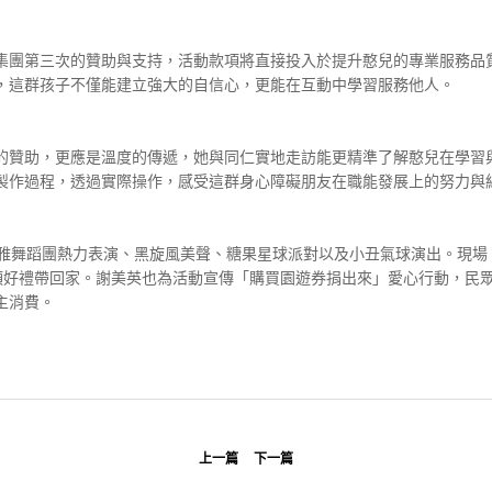
集團第三次的贊助與支持，活動款項將直接投入於提升憨兒的專業服務品
，這群孩子不僅能建立強大的自信心，更能在互動中學習服務他人。
的贊助，更應是溫度的傳遞，她與同仁實地走訪能更精準了解憨兒在學習
製作過程，透過實際操作，感受這群身心障礙朋友在職能發展上的努力與
雅舞蹈團熱力表演、黑旋風美聲、糖果星球派對以及小丑氣球演出。現場
4等多項好禮帶回家。謝美英也為活動宣傳「購買園遊券捐出來」愛心行動，
主消費。
上一篇
下一篇