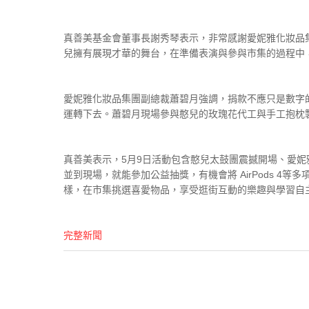
真善美基金會董事長謝秀琴表示，非常感謝愛妮雅化妝品
兒擁有展現才華的舞台，在準備表演與參與市集的過程中
愛妮雅化妝品集團副總裁蕭碧月強調，捐款不應只是數字
運轉下去。蕭碧月現場參與憨兒的玫瑰花代工與手工抱枕
真善美表示，5月9日活動包含憨兒太鼓團震撼開場、愛妮
並到現場，就能參加公益抽獎，有機會將 AirPods 
樣，在市集挑選喜愛物品，享受逛街互動的樂趣與學習自
完整新聞