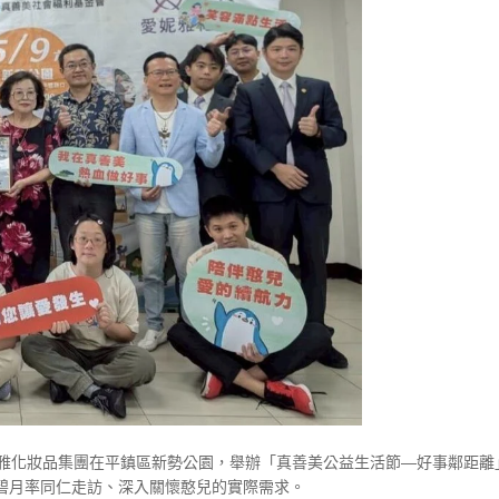
妮雅化妝品集團在平鎮區新勢公園，舉辦「真善美公益生活節—好事鄰距離
碧月率同仁走訪、深入關懷憨兒的實際需求。