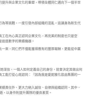
的提升與企業文化的重塑，帶領全體同仁邁向下一個半世
行為等挑戰，一度引發內部組織的混亂。這讓身為新生代
員工在內心真正認同企業文化，再完美的制度也只是空
是追逐數字的業績機器。
此一來，同仁們不僅能獲得應有的豐厚報酬，更能從中贏
定》。她深信，一個人如何定義自己的身份，就會決定其做出何
員工能打從心底認同：『因為我是愛妮雅化妝品集團的一
業績責任外，更大力納入誠信、自律與組織認同。其中，
遜，以身作則提升團隊的優良素質。