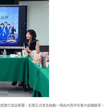
巨擘—愛妮雅化妝品集團，近期正式宣告啟動一場由內而外的重大組織變革。