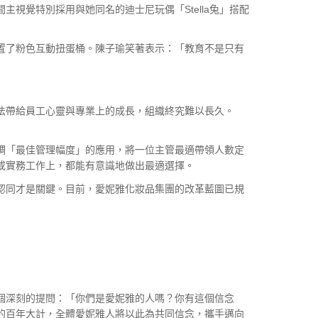
視覺特別採用與她同名的迪士尼玩偶「Stella兔」搭配
置了粉色互動扭蛋桶。陳子瑜笑著表示：「教育不是只有
法帶給員工心靈與專業上的成長，組織終究難以長久。
調「最佳管理幅度」的應用，將一位主管最適帶領人數定
情緒或實務工作上，都能有意識地做出最適選擇。
認同才是關鍵。目前，愛妮雅化妝品集團的改革藍圖已規
個深刻的提問：「你們是愛妮雅的人嗎？你有這個信念
的百年大計，全體愛妮雅人將以此為共同信念，攜手邁向