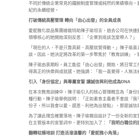
不同於傳統企業常見的鐵腕制度管理或純然的業績導向，
紀的永續經營。
打破傳統高壓管理
轉向「由心出發」的全員成長
愛妮雅化妝品集團總裁特助陳子瑜坦言，過去公司在快速
領導核心的她開始深刻反思：「企業到底該怎麼帶人？」
「現在的人，不是只靠高薪、高壓就管得動。」陳子瑜直
談。因此，她決定將改革的第一步聚焦於「教育訓練」，
陳子瑜由衷期盼，員工能從「由心出發」開始，將日常工
得真正的快樂與成就感。她強調：「我一直覺得，人無法
引入「身份協定」與專屬宣誓
讓誠信與利他成為DNA
在本次教育訓練中，陳子瑜引入的核心管理概念為「身份協定」
種行動。陳子瑜舉例說明：「正如素食主義者不會說『我
份子，所以我會以愛、感恩、利他為出發點』，那麼誠信
為了讓此理念確實落地，陳子瑜親自設計了一份全新的宣
在主管版本的宣誓詞中，更特別加入了：
「我明白職位的
翻轉枯燥培訓
打造活潑溫馨的「愛妮雅小角落」