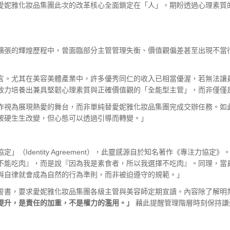
愛妮雅化妝品集團此次的改革核心全面鎖定在「人」，期盼透過心理素質
擴張的輝煌歷程中，曾面臨部分主管管理失衡、價值觀偏差甚至出現不當
言。尤其在美容美體產業中，許多優秀同仁的收入已相當優渥，若無法讓
致力培養出兼具堅韌心理素質與正確價值觀的「全能型主管」，而非僅僅
作視為展現熱愛的舞台，而非單純替愛妮雅化妝品集團完成交辦任務。如
被硬生生改變，但心態可以透過引導而轉變。」
（Identity Agreement），此靈感源自於知名著作《專注力協
不能吃肉』，而是說『因為我是素食者，所以我選擇不吃肉』。同理，當
與自律就會成為自然的行為準則，而非被迫遵守的規範。」
誓書，要求愛妮雅化妝品集團各級主管與美容師定期宣讀。內容除了解明
提升，是責任的加重，不是權力的濫用。」
藉此提醒管理階層時刻保持謙