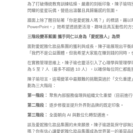
為了打破傳統教育訓練枯燥、嚴肅的刻板印象，陳子瑜特別
閃耀的星星玩偶，營造出溫馨且具歸屬感的氛圍。
牆面上除了醒目貼著「你是愛妮雅人嗎？」的標語，藉以
PowerPoint。」她希望透過更活潑、趣味且具互動
三階段變革藍圖
攜手同仁以身為「愛妮雅人」為榮
面對愛妮雅化妝品集團的獲利與成長，陳子瑜展現出平衡
「我們不是公益團體，但我希望大家能在賺到錢的同時，
在實務管理思維上，陳子瑜也靈活引入了心理學與管理學
為 5 至 7 人（最多不超過 10 人），以確保每位
陳子瑜坦言，這場變革中最艱難的挑戰莫過於「文化重建
劃為三大階段：
第一階段：
聚焦內部服務倫理與組織文化重塑（目前進行
第二階段：
逐步修復並提升外界對品牌的既定印象。
第三階段：
全面朝向 AI 與數位化轉型邁進。
談及愛妮雅化妝品集團的未來願景，陳子瑜語氣保守卻無
嗎？你有信心讓愛妮雅化妝品集團成為世界第一的美容品