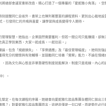
將總部會議室重新改造，精心打造了一個專屬的「愛妮雅小角落」。空間主
時刻提醒同仁自省外，書架上也陳列著豐富的課程資料，更別出心裁地設
性的方式，引發同仁的共鳴與喜愛，讓學習與成長變得令人期待。
的管理智慧。她指出，企業固然需要獲利，但若一間公司只能賺錢，卻無
也真正學到東西，大家一起成長，一起往前。」
理論，包含「規避損失」、「享樂適應」及「最佳管理幅度」。她特別強
同仁都能獲得充分的關懷與有效輔導，並鼓勵同仁培養「覺察」能力，不論在
」，因為文化與心態並非單靠硬性制度就能解決，制度只是底線，內心的
中）。
比堅定。在每次課程的序幕，她總會向愛妮雅化妝品集團全體同仁拋出三
牌嗎？」對愛妮雅化妝品集團而言，這絕非僅是一句口號，而是勢在必行