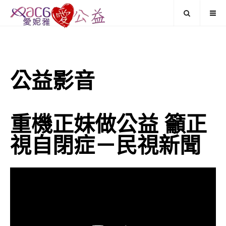
公益影音
重機正妹做公益 籲正
視自閉症－民視新聞