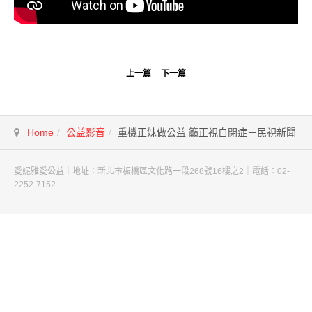
上一篇
下一篇
Home
公益影音
重機正妹做公益 籲正視自閉症－民視新聞
愛妮雅愛公益｜地址：新北市板橋區文化路一段268號16樓之2｜電話：02-
2252-7152