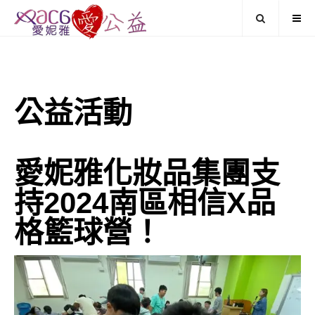
公益活動
愛妮雅化妝品集團支
持2024南區相信X品
格籃球營！