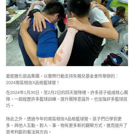
愛妮雅化妝品集團，以實際行動支持失親兒基金會所舉辦的：
2024南區相信X品格籃球營！
在2024年1月30日，至2月2日的四天營隊裡，許多孩子組成核心團
隊，一起經歷許多籃球訓練、提升團隊意識外，也加強許多籃球技
巧。
除此之外，透過今年的南區相信X品格籃球營，孩子們已學到更
多，與他人互動、對人、事、物有更多新的觀察方式，進而提升了
思考判斷的看法與方向。