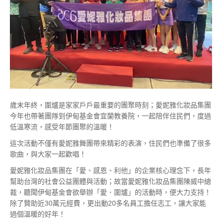
歲末年終，圍爐是家家戶戶最重要的團聚時刻；愛妮雅化妝品集團
今年也帶著團隊到伊甸基金會宜蘭教養院，一起陪伴住民們，度過
低溫寒流，感受年節團聚的溫暖！
這次活動不僅有愛妮雅舞團帶來精彩的表演，住民們也準備了很多
歌曲，與大家一起歡唱！
愛妮雅化妝品集團在「愛、感恩、利他」的企業核心理念下，長年
幫助台灣的社會公益團體與活動；故當愛妮雅化妝品集團陳威中總
裁，聽聞伊甸基金會欲舉辦「愛．圍爐」的活動時，便大力支持！
除了贊助近30萬元經費，更出動20多名員工擔任志工，讓大家能
過個溫暖的好年！